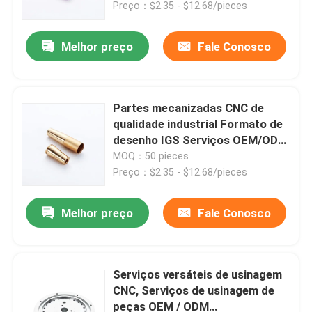
Preço：$2.35 - $12.68/pieces
Melhor preço
Fale Conosco
Partes mecanizadas CNC de
qualidade industrial Formato de
desenho IGS Serviços OEM/ODM
suportados
MOQ：50 pieces
Preço：$2.35 - $12.68/pieces
Melhor preço
Fale Conosco
Para casa
Produtos
Serviços versáteis de usinagem
CNC, Serviços de usinagem de
peças OEM / ODM
Vídeos