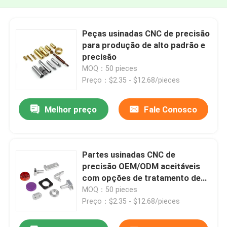
Peças usinadas CNC de precisão
para produção de alto padrão e
precisão
MOQ：50 pieces
Preço：$2.35 - $12.68/pieces
Melhor preço
Fale Conosco
Partes usinadas CNC de
precisão OEM/ODM aceitáveis
com opções de tratamento de
superfície para produtos de aço
MOQ：50 pieces
Preço：$2.35 - $12.68/pieces