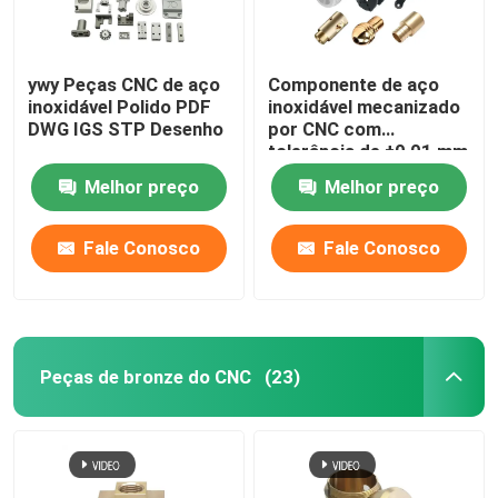
ywy Peças CNC de aço
Componente de aço
inoxidável Polido PDF
inoxidável mecanizado
DWG IGS STP Desenho
por CNC com
tolerância de ±0,01 mm
Melhor preço
Melhor preço
Fale Conosco
Fale Conosco
Peças de bronze do CNC
(23)