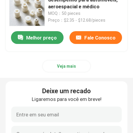
aeroespacial e médico
MOQ：50 pieces
Peças de trituração de gerencio do CNC
Preço：$2.35 - $12.68/pieces
Peças de aço inoxidável do CNC
Melhor preço
Fale Conosco
Peças de bronze do CNC
Veja mais
Peças do titânio do CNC
Deixe um recado
Peças de corte a laser
Ligaremos para você em breve!
CNC que carimba as peças
Partes impressas em 3D