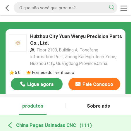
Huizhou City Yuan Wenyu Precision Parts
Co., Ltd.
Floor 2103, Building A, Tongfang
Information Port, Zhong Kai High-tech Zone,
Huizhou City, Guangdong Province,China
5.0
Fornecedor verificado
Ligue agora
Fale Conosco
produtos
Sobre nós
China Peças Usinadas CNC
(111)