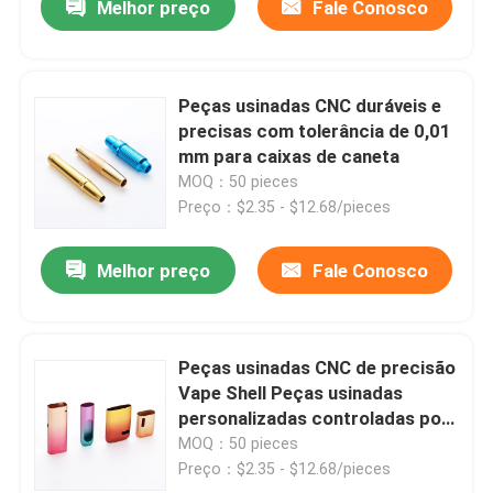
Melhor preço
Fale Conosco
Peças usinadas CNC duráveis e
precisas com tolerância de 0,01
mm para caixas de caneta
MOQ：50 pieces
Preço：$2.35 - $12.68/pieces
Melhor preço
Fale Conosco
Peças usinadas CNC de precisão
Vape Shell Peças usinadas
personalizadas controladas por
computador
MOQ：50 pieces
Preço：$2.35 - $12.68/pieces