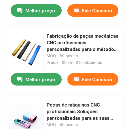
Melhor preço
Fale Conosco
Fabricação de peças mecânicas
CNC profissionais
personalizadas para o método
de processamento de alumínio
MOQ：50 pieces
Preço：$2.35 - $12.68/pieces
Melhor preço
Fale Conosco
Peças de máquinas CNC
profissionais Soluções
personalizadas para as suas
necessidades industriais
MOQ：50 pieces