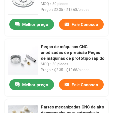
personalizadas
MOQ：50 pieces
Preço：$2.35 - $12.68/pieces
Sobre nós
Melhor preço
Fale Conosco
Visita à fábrica
Controle de qualidade
Peças de máquinas CNC
anodizadas de precisão Peças
de máquinas de protótipo rápido
Contacte-nos
MOQ：50 pieces
Preço：$2.35 - $12.68/pieces
Notícias
Melhor preço
Fale Conosco
Peças Usinadas CNC
Partes mecanizadas CNC de alto
Peças de fresagem CNC
desempenho para automóveis,