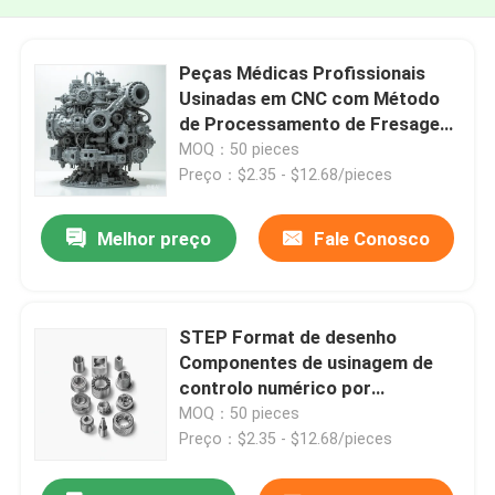
Peças Médicas Profissionais
Usinadas em CNC com Método
de Processamento de Fresagem
e Método de Entrega UPS
MOQ：50 pieces
Preço：$2.35 - $12.68/pieces
Melhor preço
Fale Conosco
STEP Format de desenho
Componentes de usinagem de
controlo numérico por
computador com tolerância ±
MOQ：50 pieces
0,01 mm
Preço：$2.35 - $12.68/pieces