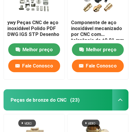
ywy Peças CNC de aço
Componente de aço
inoxidável Polido PDF
inoxidável mecanizado
DWG IGS STP Desenho
por CNC com
tolerância de ±0,01 mm
Melhor preço
Melhor preço
Fale Conosco
Fale Conosco
Peças de bronze do CNC
(23)