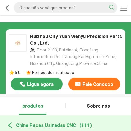
Huizhou City Yuan Wenyu Precision Parts
Co., Ltd.
Floor 2103, Building A, Tongfang
Information Port, Zhong Kai High-tech Zone,
Huizhou City, Guangdong Province,China
5.0
Fornecedor verificado
Ligue agora
Fale Conosco
produtos
Sobre nós
China Peças Usinadas CNC
(111)