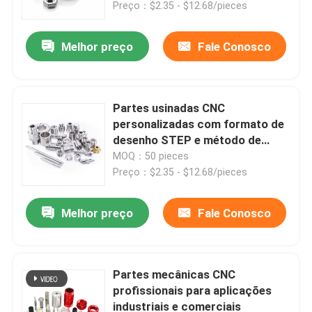
Precisão e Durabilidade
Preço：$2.35 - $12.68/pieces
Melhor preço
Fale Conosco
Partes usinadas CNC
personalizadas com formato de
desenho STEP e método de
entrega FedEx
MOQ：50 pieces
Preço：$2.35 - $12.68/pieces
Melhor preço
Fale Conosco
Para casa
Produtos
Partes mecânicas CNC
profissionais para aplicações
industriais e comerciais
Vídeos