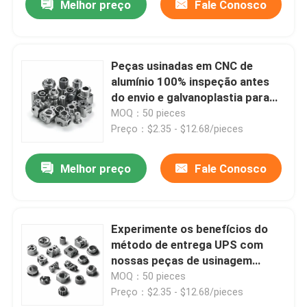
Melhor preço
Fale Conosco
Peças usinadas em CNC de
alumínio 100% inspeção antes
do envio e galvanoplastia para
controle
MOQ：50 pieces
Preço：$2.35 - $12.68/pieces
Melhor preço
Fale Conosco
Experimente os benefícios do
método de entrega UPS com
nossas peças de usinagem
computadorizadas e
MOQ：50 pieces
controladas numericamente
Preço：$2.35 - $12.68/pieces