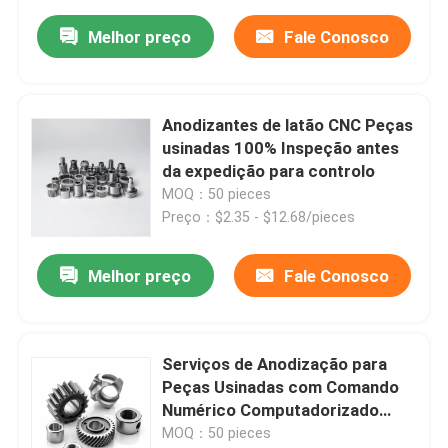
Melhor preço
Fale Conosco
Anodizantes de latão CNC Peças
usinadas 100% Inspeção antes
da expedição para controlo
MOQ：50 pieces
Preço：$2.35 - $12.68/pieces
Melhor preço
Fale Conosco
Serviços de Anodização para
Peças Usinadas com Comando
Numérico Computadorizado
(CNC) para Aplicações Médicas:
MOQ：50 pieces