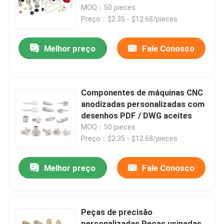
MOQ：50 pieces
Preço：$2.35 - $12.68/pieces
Sobre nós
Melhor preço
Fale Conosco
Visita à fábrica
Controle de qualidade
Componentes de máquinas CNC
anodizadas personalizadas com
desenhos PDF / DWG aceites
Contacte-nos
MOQ：50 pieces
Preço：$2.35 - $12.68/pieces
Notícias
Melhor preço
Fale Conosco
Peças Usinadas CNC
Peças de precisão
Peças de fresagem CNC
personalizadas Peças usinadas