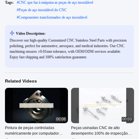
Tags:
#
CNC que faz à máquina as peças de aço inoxidável
#
Peças de aço inoxidável do CNC
#
Componentes transformados de aço inoxidável
Video Description:
Discover our high-quality Customized CNC Stainless Steel Parts with precision
polishing, perfect for automotive, aerospace, and medical industries. Our CNC
machining ensures ±0.01mm tolerance, with OEM/ODM services available.
Enjoy fast shipping and 100% satisfaction guarantee.
Related Videos
00:06
00:03
Pintura de peças controladas
Peças usinadas CNC de alto
numéricamente por computador
desempenho 100% de inspecção