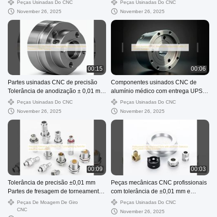
Serviço de máquinas CNC com
para aplicações industriais
Peças Usinadas Do CNC
Peças Usinadas Do CNC
design personalizado
November 26, 2025
November 26, 2025
00:15
00:06
Partes usinadas CNC de precisão
Componentes usinados CNC de
Tolerância de anodização ± 0,01 mm
alumínio médico com entrega UPS
Processamento com torneamento
disponível
Peças Usinadas Do CNC
Peças Usinadas Do CNC
November 26, 2025
November 26, 2025
00:09
00:03
Tolerância de precisão ±0,01 mm
Peças mecânicas CNC profissionais
Partes de fresagem de torneamento
com tolerância de ±0,01 mm e
CNC para aplicações industriais
soluções de revestimento
Peças De Moagem De Giro
Peças Usinadas Do CNC
personalizadas
CNC
November 26, 2025