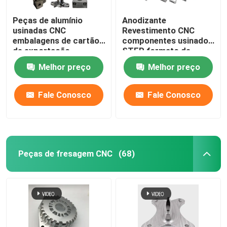
Peças de alumínio
Anodizante
usinadas CNC
Revestimento CNC
embalagens de cartão
componentes usinados
de exportação
STEP formato de
personalizadas
desenho
Melhor preço
Melhor preço
Fale Conosco
Fale Conosco
Peças de fresagem CNC
(68)