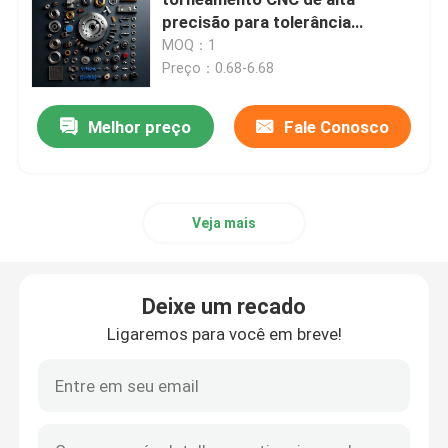
precisão para tolerância
automotiva ± 0,01 mm
MOQ：1
Peças de trituração de gerencio do CNC
Preço：0.68-6.68
Peças de aço inoxidável do CNC
Melhor preço
Fale Conosco
Peças de bronze do CNC
Veja mais
Peças do titânio do CNC
Deixe um recado
Peças de corte a laser
Ligaremos para você em breve!
CNC que carimba as peças
Partes impressas em 3D