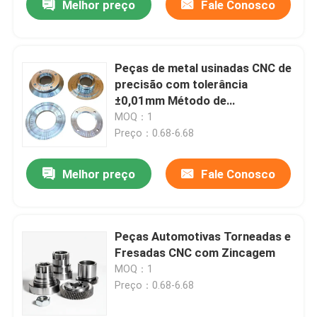
Melhor preço
Fale Conosco
Peças de metal usinadas CNC de
precisão com tolerância
±0,01mm Método de
processamento de torneamento
MOQ：1
e fresagem CNC
Preço：0.68-6.68
Melhor preço
Fale Conosco
Peças Automotivas Torneadas e
Fresadas CNC com Zincagem
MOQ：1
Preço：0.68-6.68