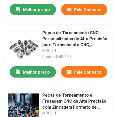
Melhor preço
Fale Conosco
Peças de Torneamento CNC
Personalizadas de Alta Precisão
para Torneamento CNC,
Fresagem, Vantagem de
MOQ：1
Torneamento CNC e Método de
Preço：0.68-6.68
Processamento
Melhor preço
Fale Conosco
Peças de Torneamento e
Fresagem CNC de Alta Precisão
com Zincagem Formato de
Desenho STP
MOQ：1