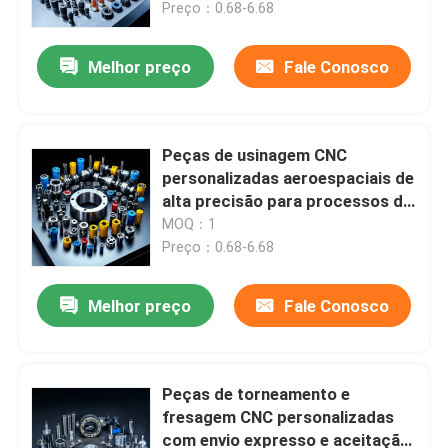
Preço：0.68-6.68
Melhor preço
Fale Conosco
Peças de usinagem CNC
personalizadas aeroespaciais de
alta precisão para processos de
fabricação de precisão
MOQ：1
Preço：0.68-6.68
Melhor preço
Fale Conosco
Para casa
Produtos
Peças de torneamento e
fresagem CNC personalizadas
com envio expresso e aceitação
Vídeos