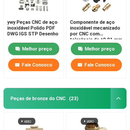
ywy Peças CNC de aço
Componente de aço
inoxidável Polido PDF
inoxidável mecanizado
DWG IGS STP Desenho
por CNC com
tolerância de ±0,01 mm
Melhor preço
Melhor preço
Fale Conosco
Fale Conosco
Peças de bronze do CNC
(23)