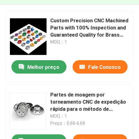
Custom Precision CNC Machined
Parts with 100% Inspection and
Guaranteed Quality for Brass
Aluminum Steel Components
MOQ：1
Melhor preço
Fale Conosco
Partes de moagem por
torneamento CNC de expedição
rápida para o método de
processamento automotivo
MOQ：1
Preço：0.68-6.68