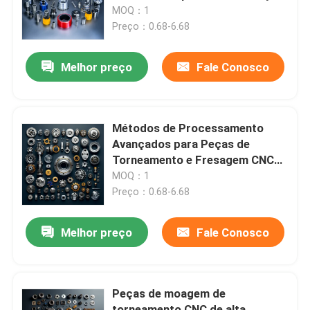
OEM/ODM
MOQ：1
Preço：0.68-6.68
Sobre nós
Melhor preço
Fale Conosco
Visita à fábrica
Controle de qualidade
Métodos de Processamento
Avançados para Peças de
Torneamento e Fresagem CNC
Contacte-nos
em Formato DWG
MOQ：1
Preço：0.68-6.68
Notícias
Melhor preço
Fale Conosco
Peças Usinadas CNC
Peças de moagem de
Peças de fresagem CNC
torneamento CNC de alta