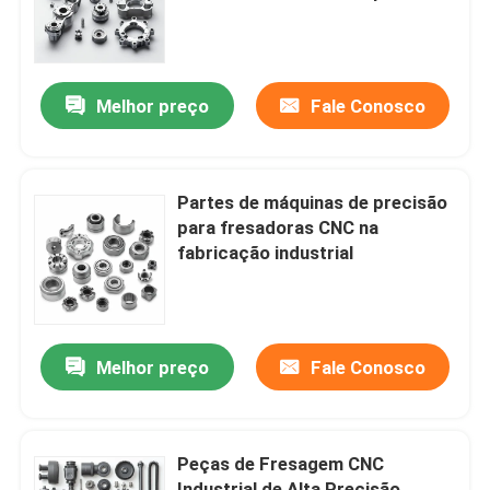
de revestimento para
construção e infraestrutura
Sobre nós
Melhor preço
Fale Conosco
Visita à fábrica
Controle de qualidade
Partes de máquinas de precisão
para fresadoras CNC na
fabricação industrial
Contacte-nos
Notícias
Melhor preço
Fale Conosco
Peças Usinadas CNC
Peças de Fresagem CNC
Peças de fresagem CNC
Industrial de Alta Precisão