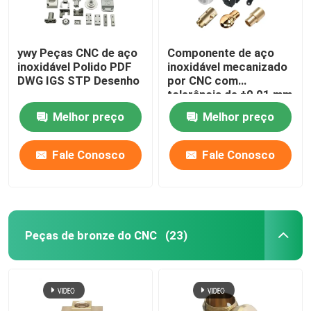
ywy Peças CNC de aço
Componente de aço
inoxidável Polido PDF
inoxidável mecanizado
DWG IGS STP Desenho
por CNC com
tolerância de ±0,01 mm
Melhor preço
Melhor preço
Fale Conosco
Fale Conosco
Peças de bronze do CNC
(23)