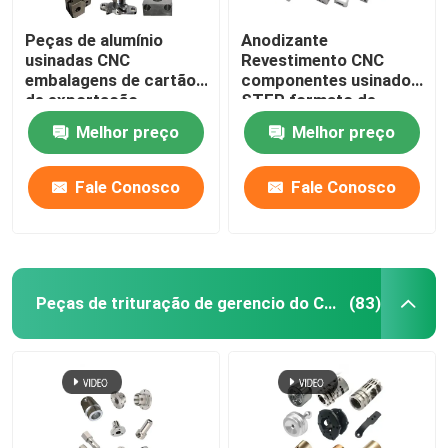
Peças de alumínio
Anodizante
usinadas CNC
Revestimento CNC
embalagens de cartão
componentes usinados
de exportação
STEP formato de
personalizadas
desenho
Melhor preço
Melhor preço
Fale Conosco
Fale Conosco
Peças de trituração de gerencio do CNC
(83)