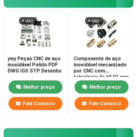
ywy Peças CNC de aço
Componente de aço
inoxidável Polido PDF
inoxidável mecanizado
DWG IGS STP Desenho
por CNC com
tolerância de ±0,01 mm
Melhor preço
Melhor preço
Fale Conosco
Fale Conosco