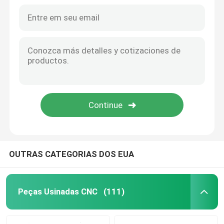
Partes usinadas de titânio aeroespacial CNC Tolerância ±0,01 mm
Anodizando peças de corte a laser personalizadas de cobre
Peças de trituração de gerencio do CNC
Peças Mecânicas CNC de Titânio Aeroespacial Requeijão Normalização
Peças de corte a laser personalizadas de aço inoxidável
Peças de aço inoxidável do CNC
Componentes em latão controlados por computador
Peças metálicas estampadas sob medida Revestimento de zinco Revestimento de níquel
Peças de bronze do CNC
Eletrónica Partes de corte a laser personalizadas Automóveis
Peças de usinagem CNC de latão personalizadas Alta precisão
Peças do titânio do CNC
Peças de corte a laser
OUTRAS CATEGORIAS DOS EUA
CNC que carimba as peças
Peças Usinadas CNC
(111)
Partes impressas em 3D