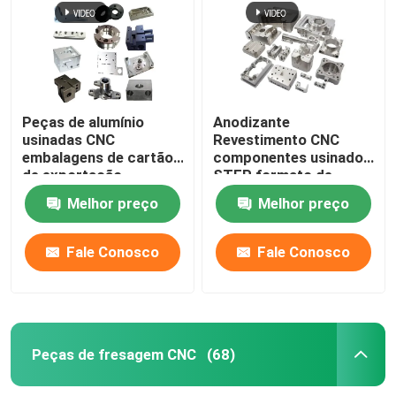
Peças de madeira do CNC
Serviços de moldagem por injeção
Peças de alumínio
Anodizante
usinadas CNC
Revestimento CNC
Morrem os componentes da carcaça
embalagens de cartão
componentes usinados
de exportação
STEP formato de
personalizadas
desenho
Melhor preço
Melhor preço
Serviço de Soldadura Personalizado
Fale Conosco
Fale Conosco
Peças de fresagem CNC
(68)