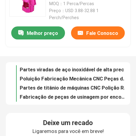
MOQ：1 Perca/Percas
Preço：USD 3.88-32.88 1
Sobre nós
Perch/Perches
Melhor preço
Fale Conosco
Partes viradas de aço inoxidável de alta precisão ±0,01 mm
Visita à fábrica
Poluição Fabricação Mecânica CNC Peças de latão Eletrónica
Partes de titânio de máquinas CNC Polição Requeijão Normalização
Controle de qualidade
Fabricação de peças de usinagem por encomenda em aço inoxidável
Peças de titânio CNC personalizadas para polir aeronáutica médica
Contacte-nos
Partes de latão CNC personalizadas Tratamento de superfície de polimento
Partes de usinagem CNC de aço inoxidável polido personalizadas
Notícias
Partes industriais de titânio CNC para revestimento anodizante
Componentes eletrónicos Partes de latão CNC usinadas Tolerância ± 0,01 mm
Peças Usinadas CNC
Partes de corte a laser para automóveis Componentes Tolerância ± 0,1 mm
Deixe um recado
OEM ODM CNC componentes virados de aço inoxidável para transporte de equipamentos industriais
Ligaremos para você em breve!
Peças de fresagem CNC
Ywy Peças CNC de latão personalizadas Componentes electrónicos