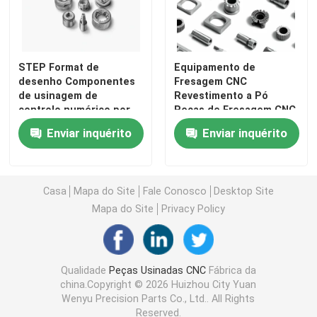
STEP Format de
Equipamento de
desenho Componentes
Fresagem CNC
de usinagem de
Revestimento a Pó
controlo numérico por
Peças de Fresagem CNC
computador com
de Alta Precisão para
Enviar inquérito
Enviar inquérito
tolerância ± 0,01 mm
Equipamentos de
Revestimento
Casa
Mapa do Site
Fale Conosco
Desktop Site
Mapa do Site
Privacy Policy
Qualidade
Peças Usinadas CNC
Fábrica da
china.Copyright © 2026 Huizhou City Yuan
Wenyu Precision Parts Co., Ltd.. All Rights
Reserved.