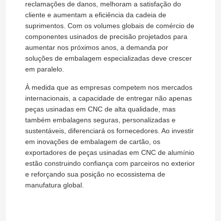
reclamações de danos, melhoram a satisfação do
cliente e aumentam a eficiência da cadeia de
suprimentos. Com os volumes globais de comércio de
Sobre nós
componentes usinados de precisão projetados para
aumentar nos próximos anos, a demanda por
soluções de embalagem especializadas deve crescer
Visita à fábrica
em paralelo.
À medida que as empresas competem nos mercados
Controle de qualidade
internacionais, a capacidade de entregar não apenas
peças usinadas em CNC de alta qualidade, mas
também embalagens seguras, personalizadas e
Contacte-nos
sustentáveis, diferenciará os fornecedores. Ao investir
em inovações de embalagem de cartão, os
Notícias
exportadores de peças usinadas em CNC de alumínio
estão construindo confiança com parceiros no exterior
e reforçando sua posição no ecossistema de
Peças Usinadas CNC
manufatura global.
Peças de fresagem CNC