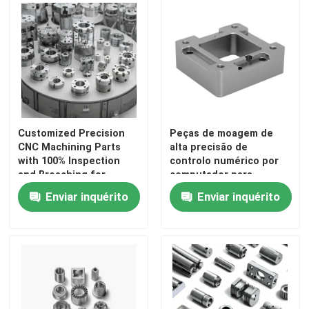
Peças de madeira do CNC
Serviços de moldagem por injeção
Morrem os componentes da carcaça
Customized Precision
Peças de moagem de
CNC Machining Parts
alta precisão de
with 100% Inspection
controlo numérico por
Serviço de Soldadura Personalizado
and Broaching for
computador para
Stainless Steel and
métodos de
Enviar inquérito
Enviar inquérito
Aluminum
processamento
personalizados