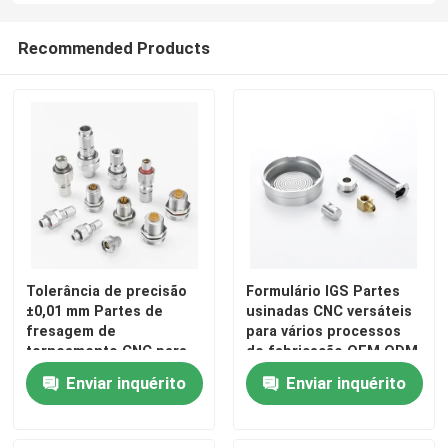
Recommended Products
Peças de trituração de gerencio do CNC
Peças de aço inoxidável do CNC
Peças de bronze do CNC
Peças do titânio do CNC
Tolerância de precisão
Formulário IGS Partes
Peças de corte a laser
±0,01 mm Partes de
usinadas CNC versáteis
fresagem de
para vários processos
torneamento CNC para
de fabricação OEM ODM
CNC que carimba as peças
aplicações industriais
Enviar inquérito
Enviar inquérito
Partes impressas em 3D